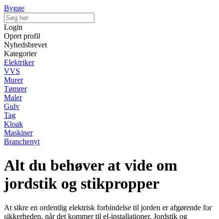
Bygge
Login
Opret profil
Nyhedsbrevet
Kategorier
Elektriker
VVS
Murer
Tømrer
Maler
Gulv
Tag
Kloak
Maskiner
Branchenyt
Alt du behøver at vide om
jordstik og stikpropper
At sikre en ordentlig elektrisk forbindelse til jorden er afgørende for
sikkerheden, når det kommer til el-installationer. Jordstik og