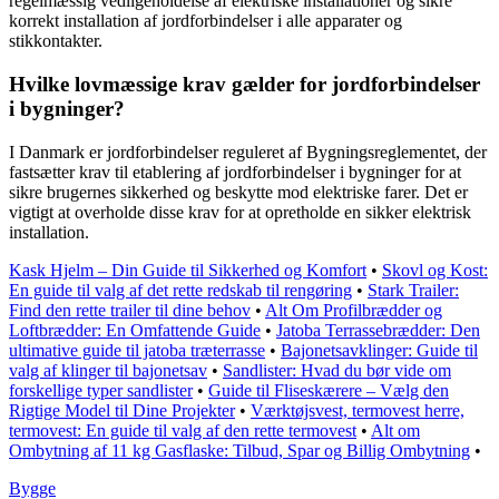
regelmæssig vedligeholdelse af elektriske installationer og sikre
korrekt installation af jordforbindelser i alle apparater og
stikkontakter.
Hvilke lovmæssige krav gælder for jordforbindelser
i bygninger?
I Danmark er jordforbindelser reguleret af Bygningsreglementet, der
fastsætter krav til etablering af jordforbindelser i bygninger for at
sikre brugernes sikkerhed og beskytte mod elektriske farer. Det er
vigtigt at overholde disse krav for at opretholde en sikker elektrisk
installation.
Kask Hjelm – Din Guide til Sikkerhed og Komfort
•
Skovl og Kost:
En guide til valg af det rette redskab til rengøring
•
Stark Trailer:
Find den rette trailer til dine behov
•
Alt Om Profilbrædder og
Loftbrædder: En Omfattende Guide
•
Jatoba Terrassebrædder: Den
ultimative guide til jatoba træterrasse
•
Bajonetsavklinger: Guide til
valg af klinger til bajonetsav
•
Sandlister: Hvad du bør vide om
forskellige typer sandlister
•
Guide til Fliseskærere – Vælg den
Rigtige Model til Dine Projekter
•
Værktøjsvest, termovest herre,
termovest: En guide til valg af den rette termovest
•
Alt om
Ombytning af 11 kg Gasflaske: Tilbud, Spar og Billig Ombytning
•
Bygge