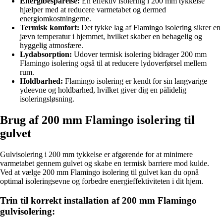
Energibesparelse:
En effektiv isolering i 200 mm tykkelse
hjælper med at reducere varmetabet og dermed
energiomkostningerne.
Termisk komfort:
Det tykke lag af Flamingo isolering sikrer en
jævn temperatur i hjemmet, hvilket skaber en behagelig og
hyggelig atmosfære.
Lydabsorption:
Udover termisk isolering bidrager 200 mm
Flamingo isolering også til at reducere lydoverførsel mellem
rum.
Holdbarhed:
Flamingo isolering er kendt for sin langvarige
ydeevne og holdbarhed, hvilket giver dig en pålidelig
isoleringsløsning.
Brug af 200 mm Flamingo isolering til
gulvet
Gulvisolering i 200 mm tykkelse er afgørende for at minimere
varmetabet gennem gulvet og skabe en termisk barriere mod kulde.
Ved at vælge 200 mm Flamingo isolering til gulvet kan du opnå
optimal isoleringsevne og forbedre energieffektiviteten i dit hjem.
Trin til korrekt installation af 200 mm Flamingo
gulvisolering: