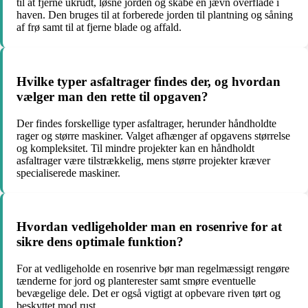
til at fjerne ukrudt, løsne jorden og skabe en jævn overflade i
haven. Den bruges til at forberede jorden til plantning og såning
af frø samt til at fjerne blade og affald.
Hvilke typer asfaltrager findes der, og hvordan
vælger man den rette til opgaven?
Der findes forskellige typer asfaltrager, herunder håndholdte
rager og større maskiner. Valget afhænger af opgavens størrelse
og kompleksitet. Til mindre projekter kan en håndholdt
asfaltrager være tilstrækkelig, mens større projekter kræver
specialiserede maskiner.
Hvordan vedligeholder man en rosenrive for at
sikre dens optimale funktion?
For at vedligeholde en rosenrive bør man regelmæssigt rengøre
tænderne for jord og planterester samt smøre eventuelle
bevægelige dele. Det er også vigtigt at opbevare riven tørt og
beskyttet mod rust.