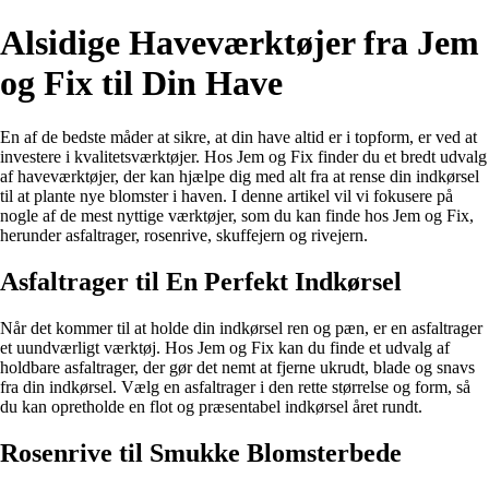
Alsidige Haveværktøjer fra Jem
og Fix til Din Have
En af de bedste måder at sikre, at din have altid er i topform, er ved at
investere i kvalitetsværktøjer. Hos Jem og Fix finder du et bredt udvalg
af haveværktøjer, der kan hjælpe dig med alt fra at rense din indkørsel
til at plante nye blomster i haven. I denne artikel vil vi fokusere på
nogle af de mest nyttige værktøjer, som du kan finde hos Jem og Fix,
herunder asfaltrager, rosenrive, skuffejern og rivejern.
Asfaltrager til En Perfekt Indkørsel
Når det kommer til at holde din indkørsel ren og pæn, er en asfaltrager
et uundværligt værktøj. Hos Jem og Fix kan du finde et udvalg af
holdbare asfaltrager, der gør det nemt at fjerne ukrudt, blade og snavs
fra din indkørsel. Vælg en asfaltrager i den rette størrelse og form, så
du kan opretholde en flot og præsentabel indkørsel året rundt.
Rosenrive til Smukke Blomsterbede