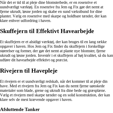
Når det er tid til at pleje dine blomsterbede, er en rosenrive et
uundværligt værktøj. En rosenrive fra Jem og Fix gør det nemt at
fjerne ukrudt, løsne jorden og skabe en sund vækstbund for dine
planter. Vælg en rosenrive med skarpe og holdbare tænder, der kan
klare enhver udfordring i haven.
Skuffejern til Effektivt Havearbejde
Et skuffejern er et alsidigt værktøj, der kan bruges til en lang række
opgaver i haven. Hos Jem og Fix finder du skuffejern i forskellige
størrelser og former, der gør det nemt at plante nye blomster, fjerne
ukrudt og løsne jorden. Investér i et skuffejern af høj kvalitet, så du kan
udføre dit havearbejde effektivt og præcist.
Rivejern til Havepleje
Et rivejern er et uundværligt redskab, når det kommer til at pleje din
have. Med et rivejern fra Jem og Fix kan du nemt fjerne uønskede
materialer som blade, grene og ukrudt fra dine bede og græsplæne.
Vælg et rivejern med skarpe tænder og en solid konstruktion, der kan
klare selv de mest krævende opgaver i haven.
Afsluttende Tanker