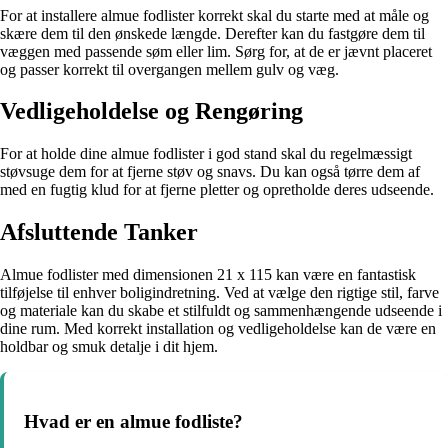
For at installere almue fodlister korrekt skal du starte med at måle og
skære dem til den ønskede længde. Derefter kan du fastgøre dem til
væggen med passende søm eller lim. Sørg for, at de er jævnt placeret
og passer korrekt til overgangen mellem gulv og væg.
Vedligeholdelse og Rengøring
For at holde dine almue fodlister i god stand skal du regelmæssigt
støvsuge dem for at fjerne støv og snavs. Du kan også tørre dem af
med en fugtig klud for at fjerne pletter og opretholde deres udseende.
Afsluttende Tanker
Almue fodlister med dimensionen 21 x 115 kan være en fantastisk
tilføjelse til enhver boligindretning. Ved at vælge den rigtige stil, farve
og materiale kan du skabe et stilfuldt og sammenhængende udseende i
dine rum. Med korrekt installation og vedligeholdelse kan de være en
holdbar og smuk detalje i dit hjem.
Hvad er en almue fodliste?