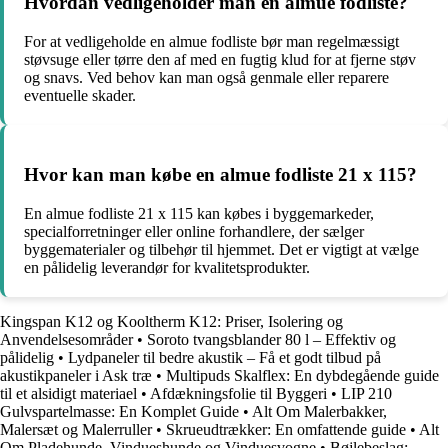
Hvordan vedligeholder man en almue fodliste?
For at vedligeholde en almue fodliste bør man regelmæssigt
støvsuge eller tørre den af med en fugtig klud for at fjerne støv
og snavs. Ved behov kan man også genmale eller reparere
eventuelle skader.
Hvor kan man købe en almue fodliste 21 x 115?
En almue fodliste 21 x 115 kan købes i byggemarkeder,
specialforretninger eller online forhandlere, der sælger
byggematerialer og tilbehør til hjemmet. Det er vigtigt at vælge
en pålidelig leverandør for kvalitetsprodukter.
Kingspan K12 og Kooltherm K12: Priser, Isolering og
Anvendelsesområder
•
Soroto tvangsblander 80 l – Effektiv og
pålidelig
•
Lydpaneler til bedre akustik – Få et godt tilbud på
akustikpaneler i Ask træ
•
Multipuds Skalflex: En dybdegående guide
til et alsidigt materiael
•
Afdækningsfolie til Byggeri
•
LIP 210
Gulvspartelmasse: En Komplet Guide
•
Alt Om Malerbakker,
Malersæt og Malerruller
•
Skrueudtrækker: En omfattende guide
•
Alt
Om Pladehunde, Vindueshunde og Vinduesvogne
•
Bøjlebeslag: