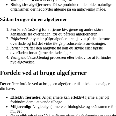
Biologiske algefjernere:
Disse produkter indeholder naturlige
organismer, der nedbryder algerne på en miljøvenlig måde.
Sådan bruger du en algefjerner
Forberedelse:
Sørg for at fjerne løv, grene og andre større
genstande fra overfladen, før du påfører algefjerneren.
Påføring:
Spray eller påfør algefjerneren jævnt på den berørte
overflade og lad det virke ifølge producentens anvisninger.
Rensning:
Efter den angivne tid kan du skylle eller børste
overfladen for at fjerne de døde alger.
Vedligeholdelse:
Gentag processen efter behov for at forhindre
nye algevækst.
Fordele ved at bruge algefjerner
Der er flere fordele ved at bruge en algefjerner til at bekæmpe alger i
din have:
Effektiv fjernelse:
Algefjernere kan effektivt fjerne alger og
forhindre dem i at vende tilbage.
Miljøvenlig:
Nogle algefjernere er biologiske og skånsomme for
miljøet.
Øger sikkerheden:
Ved at fjerne glatte algebelægninger øger du