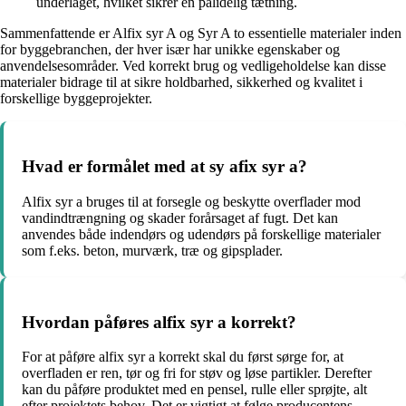
underlaget, hvilket sikrer en pålidelig tætning.
Sammenfattende er Alfix syr A og Syr A to essentielle materialer inden
for byggebranchen, der hver især har unikke egenskaber og
anvendelsesområder. Ved korrekt brug og vedligeholdelse kan disse
materialer bidrage til at sikre holdbarhed, sikkerhed og kvalitet i
forskellige byggeprojekter.
Hvad er formålet med at sy afix syr a?
Alfix syr a bruges til at forsegle og beskytte overflader mod
vandindtrængning og skader forårsaget af fugt. Det kan
anvendes både indendørs og udendørs på forskellige materialer
som f.eks. beton, murværk, træ og gipsplader.
Hvordan påføres alfix syr a korrekt?
For at påføre alfix syr a korrekt skal du først sørge for, at
overfladen er ren, tør og fri for støv og løse partikler. Derefter
kan du påføre produktet med en pensel, rulle eller sprøjte, alt
efter projektets behov. Det er vigtigt at følge producentens