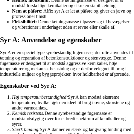
Kemisk modstand:
Denne tætningsmasse er designet til at
modstå forskellige kemikalier og sikre en stabil tætning.
Nem at påføre:
Alfix syr A er let at påføre og giver en jævn og
professionel finish.
Fleksibilitet:
Denne tætningsmasse tilpasser sig til bevægelser
og vibrationer i underlaget uden at revne eller skalle af.
Syr A: Anvendelse og egenskaber
Syr A er en speciel type syrebestandig fugemasse, der ofte anvendes til
tætning og reparation af betonkonstruktioner og stenvægge. Denne
fugemasse er designet til at modstå aggressive kemikalier, høje
temperaturer og mekanisk belastning og er derfor velegnet til brug i
industrielle miljøer og byggeprojekter, hvor holdbarhed er afgørende.
Egenskaber ved Syr A:
Høj temperaturbestandighed:
Syr A kan modstå ekstreme
temperaturer, hvilket gør den ideel til brug i ovne, skorstene og
andre varmeanlæg.
Kemisk resistens:
Denne syrebestandige fugemasse er
modstandsdygtig over for et bredt spektrum af kemikalier og
syrer.
Stærk binding:
Syr A danner en stærk og langvarig binding med