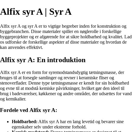
Alfix syr A | Syr A
Alfix syr A og syr A er to vigtige begreber inden for konstruktion og
byggebranchen. Disse materialer spiller en nøglerolle i forskellige
byggeprojekter og er afgørende for at sikre holdbarhed og kvalitet. Lad
os udforske de forskellige aspekter af disse materialer og hvordan de
kan anvendes effektivt.
Alfix syr A: En introduktion
Alfix syr A er en form for syremodstandsdygtig tætningsmasse, der
bruges til at forsegle samlinger og revner i keramiske fliser og
stenoverflader. Denne type tætningsmasse er kendt for sin holdbarhed
og evne til at modstå kemiske påvirkninger, hvilket gør den ideel til
brug i badeværelser, køkkener og andre områder, der udsættes for vand
og kemikalier.
Fordele ved Alfix syr A:
Holdbarhed:
Alfix syr A har en lang levetid og bevarer sine
egenskaber selv under ekstreme forhold.