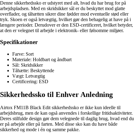
Denne sikkerhedssko er udstyret med alt, hvad du har brug for på
arbejdspladsen. Med en skridsikker sål er du beskyttet mod glatte
overflader, og tåhætten sikrer dine fødder mod eventuelle stød eller
tryk. Skoen er også letvægtig, hvilket gør den behagelig at have på i
længere perioder. Derudover er den ESD-certificeret, hvilket betyder,
at den er velegnet til arbejde i elektronik- eller følsomme miljøer.
Specifikationer
Farve: Sort
Materiale: Holdbart og åndbart
Sål: Skridsikker
Tåhætte: Beskyttende
Vægt: Letvægtig
Certificering: ESD
Sikkerhedssko til Enhver Anledning
Airtox FM11B Black Edit sikkerhedssko er ikke kun ideelle til
arbejdsbrug, men de kan også anvendes i forskellige fritidsaktiviteter.
Deres stilfulde design gør dem velegnede til daglig brug, hvad end du
er på arbejde eller på farten. Med disse sko kan du have både
sikkerhed og mode i én og samme pakke.