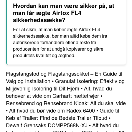
Hvordan kan man være sikker på, at
man får ægte Airtox FL4
sikkerhedssække?
For at sikre, at man køber ægte Airtox FL4
sikkerhedssække, bør man altid købe dem fra
autoriserede forhandlere eller direkte fra
producenten for at undgå kopivarer og sikre
produktets kvalitet og ægthed.
Flagstangsfod og Flagstangssokkel – En Guide til
Valg og Installation
•
Granulat Isolering: Effektiv og
Miljøvenlig Isolering til Dit Hjem
•
Alt, hvad du
behøver at vide om Carhartt hættetrøjer
•
Rensebrønd og Rensebrønd Kloak: Alt du skal vide
•
Alt hvad du bør vide om Radex 6400
•
Guide til
Køb af Trailer: Find de Bedste Trailer Tilbud
•
Dewalt Grensaks DCMPP568N-XJ
•
Alt hvad du