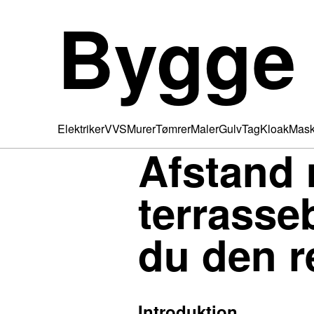
Bygge
Elektriker
VVS
Murer
Tømrer
Maler
Gulv
Tag
Kloak
Mask
Afstand
terrasse
du den r
Introduktion