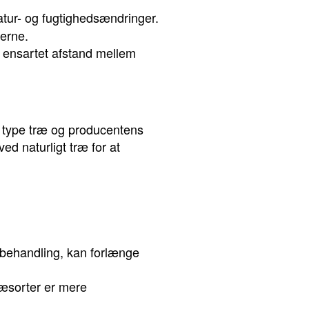
ur- og fugtighedsændringer.
erne.
e ensartet afstand mellem
e type træ og producentens
d naturligt træ for at
 behandling, kan forlænge
ræsorter er mere