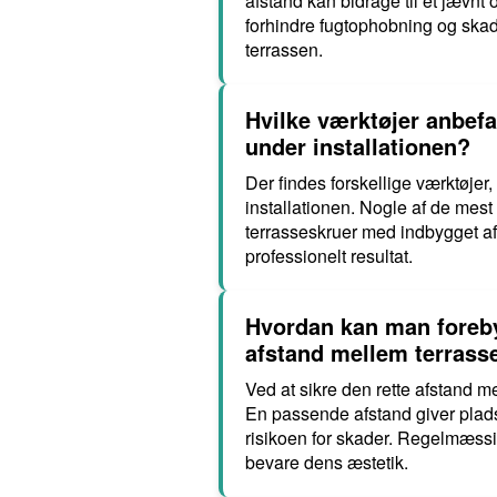
afstand kan bidrage til et jævnt
forhindre fugtophobning og skade
terrassen.
Hvilke værktøjer anbefa
under installationen?
Der findes forskellige værktøje
installationen. Nogle af de mest
terrasseskruer med indbygget af
professionelt resultat.
Hvordan kan man foreby
afstand mellem terras
Ved at sikre den rette afstand
En passende afstand giver plads 
risikoen for skader. Regelmæssig
bevare dens æstetik.