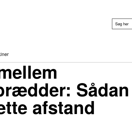
iner
 mellem
brædder: Sådan 
ette afstand