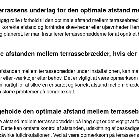
terrassens underlag for den optimale afstand 
gtig rolle i forhold til den optimale afstand mellem terrassebræd
 korrekte afstand og forhindre skævheder eller ujævnheder i terras
g planeret, før man installerer terrassebrædderne for at opnå et h
e afstanden mellem terrassebrædder, hvis der
fstanden mellem terrassebrædder under installationen, kan man 
ser eller -værktøjer efter behov. Det er vigtigt at være opmærkso
hurtigt for at sikre en ensartet og korrekt afstand mellem bræ
gå større problemer på længere sigt.
eholde den optimale afstand mellem terrasseb
e afstand mellem terrassebrædder på lang sigt er det vigtigt at 
 Dette kan omfatte kontrol af afstanden, udskiftning af beskadi
 påvirke luftcirkulationen. Ved at være opmærksom på terrassens