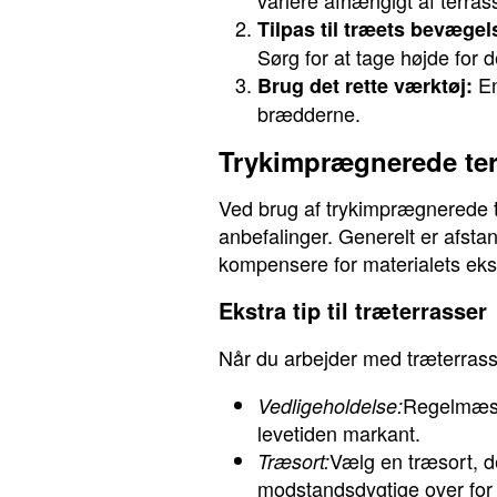
variere afhængigt af terras
Tilpas til træets bevægel
Sørg for at tage højde for
En
Brug det rette værktøj:
brædderne.
Trykimprægnerede te
Ved brug af trykimprægnerede t
anbefalinger. Generelt er afsta
kompensere for materialets eks
Ekstra tip til træterrasser
Når du arbejder med træterrasser
Regelmæssi
Vedligeholdelse:
levetiden markant.
Vælg en træsort, d
Træsort:
modstandsdygtige over for