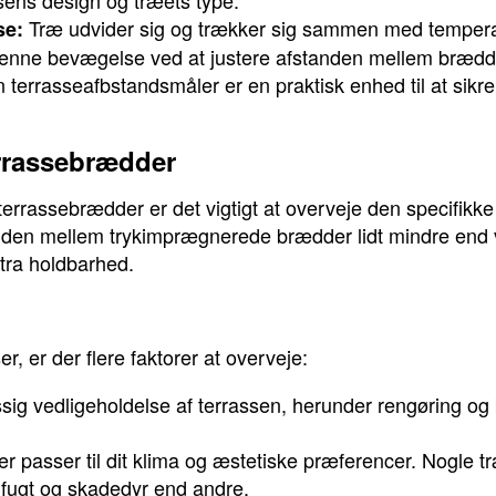
sens design og træets type.
Træ udvider sig og trækker sig sammen med temperat
se:
 denne bevægelse ved at justere afstanden mellem brædd
 terrasseafbstandsmåler er en praktisk enhed til at sikr
rrassebrædder
errassebrædder er det vigtigt at overveje den specifikk
nden mellem trykimprægnerede brædder lidt mindre end ve
tra holdbarhed.
, er der flere faktorer at overveje:
g vedligeholdelse af terrassen, herunder rengøring og
er passer til dit klima og æstetiske præferencer. Nogle t
 fugt og skadedyr end andre.