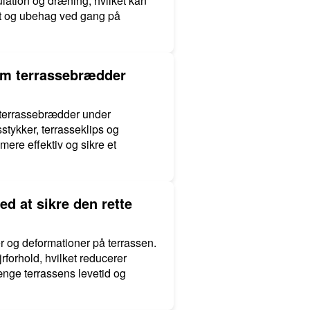
ulation og dræning, hvilket kan
tet og ubehag ved gang på
lem terrassebrædder
m terrassebrædder under
stykker, terrasseklips og
ere effektiv og sikre et
 at sikre den rette
 og deformationer på terrassen.
rforhold, hvilket reducerer
ænge terrassens levetid og