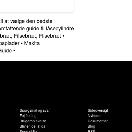
til at vælge den bedste
mfattende guide til låsecylindre
ebræt, Filsebræt, Flisebræt
•
ipsplader
•
Makita
Guide
•
Spørgsmål og svar
Sideoversigt
Fejlfinding
Nyheder
Brugeroplevelse
Dokumenter
Bliv en del af os
Blog
Send et tip
RSS