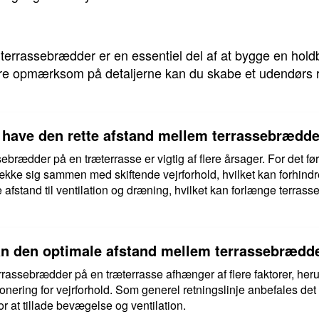
 terrassebrædder er en essentiel del af at bygge en hol
være opmærksom på detaljerne kan du skabe et udendørs r
at have den rette afstand mellem terrassebrædd
brædder på en træterrasse er vigtig af flere årsager. For det før
kke sig sammen med skiftende vejrforhold, hvilket kan forhindr
afstand til ventilation og dræning, hvilket kan forlænge terrass
 den optimale afstand mellem terrassebrædde
rassebrædder på en træterrasse afhænger af flere faktorer, her
ering for vejrforhold. Som generel retningslinje anbefales det 
 at tillade bevægelse og ventilation.