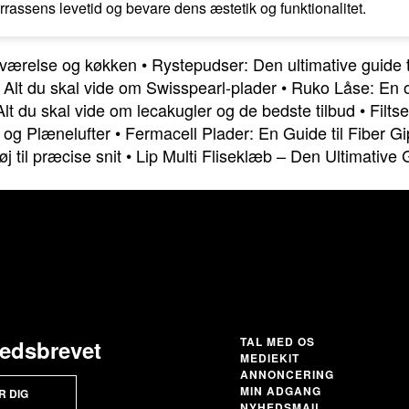
assens levetid og bevare dens æstetik og funktionalitet.
adeværelse og køkken
•
Rystepudser: Den ultimative guide 
 Alt du skal vide om Swisspearl-plader
•
Ruko Låse: En o
lt du skal vide om lecakugler og de bedste tilbud
•
Filts
 og Plænelufter
•
Fermacell Plader: En Guide til Fiber G
j til præcise snit
•
Lip Multi Fliseklæb – Den Ultimative 
TAL MED OS
hedsbrevet
MEDIEKIT
ANNONCERING
MIN ADGANG
R DIG
NYHEDSMAIL