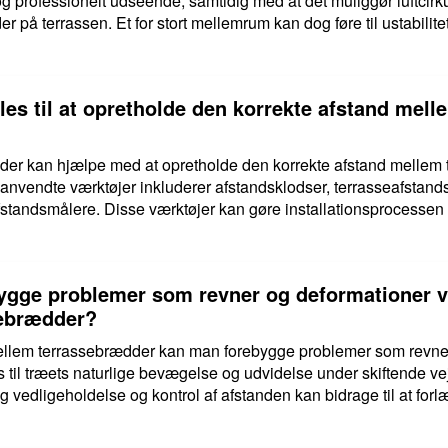
 og professionelt udseende, samtidig med at det muliggør luftcirk
r på terrassen. Et for stort mellemrum kan dog føre til ustabili
les til at opretholde den korrekte afstand mel
r, der kan hjælpe med at opretholde den korrekte afstand melle
 anvendte værktøjer inkluderer afstandsklodser, terrasseafstands
standsmålere. Disse værktøjer kan gøre installationsprocessen m
gge problemer som revner og deformationer ved
sebrædder?
 mellem terrassebrædder kan man forebygge problemer som revner
til træets naturlige bevægelse og udvidelse under skiftende vej
 vedligeholdelse og kontrol af afstanden kan bidrage til at forl