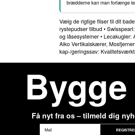
brædderne kan man forlænge terr
Vælg de rigtige fliser til dit b
rystepudser tilbud
•
Swisspearl:
og låsesystemer
•
Lecakugler: A
Alko Vertikalskærer, Mosfjerner
kap-/geringssav: Kvalitetsværktø
Bygge
Få nyt fra os – tilmeld dig ny
REGISTRE