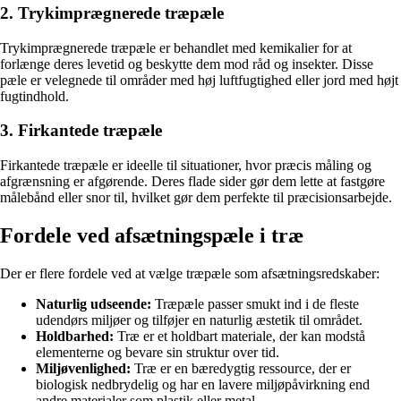
2. Trykimprægnerede træpæle
Trykimprægnerede træpæle er behandlet med kemikalier for at
forlænge deres levetid og beskytte dem mod råd og insekter. Disse
pæle er velegnede til områder med høj luftfugtighed eller jord med højt
fugtindhold.
3. Firkantede træpæle
Firkantede træpæle er ideelle til situationer, hvor præcis måling og
afgrænsning er afgørende. Deres flade sider gør dem lette at fastgøre
målebånd eller snor til, hvilket gør dem perfekte til præcisionsarbejde.
Fordele ved afsætningspæle i træ
Der er flere fordele ved at vælge træpæle som afsætningsredskaber:
Naturlig udseende:
Træpæle passer smukt ind i de fleste
udendørs miljøer og tilføjer en naturlig æstetik til området.
Holdbarhed:
Træ er et holdbart materiale, der kan modstå
elementerne og bevare sin struktur over tid.
Miljøvenlighed:
Træ er en bæredygtig ressource, der er
biologisk nedbrydelig og har en lavere miljøpåvirkning end
andre materialer som plastik eller metal.