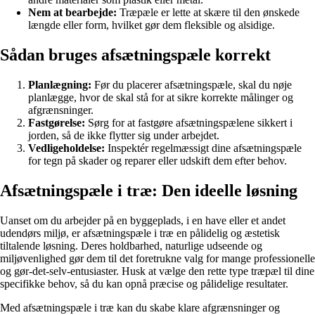
Nem at bearbejde:
Træpæle er lette at skære til den ønskede
længde eller form, hvilket gør dem fleksible og alsidige.
Sådan bruges afsætningspæle korrekt
Planlægning:
Før du placerer afsætningspæle, skal du nøje
planlægge, hvor de skal stå for at sikre korrekte målinger og
afgrænsninger.
Fastgørelse:
Sørg for at fastgøre afsætningspælene sikkert i
jorden, så de ikke flytter sig under arbejdet.
Vedligeholdelse:
Inspektér regelmæssigt dine afsætningspæle
for tegn på skader og reparer eller udskift dem efter behov.
Afsætningspæle i træ: Den ideelle løsning
Uanset om du arbejder på en byggeplads, i en have eller et andet
udendørs miljø, er afsætningspæle i træ en pålidelig og æstetisk
tiltalende løsning. Deres holdbarhed, naturlige udseende og
miljøvenlighed gør dem til det foretrukne valg for mange professionelle
og gør-det-selv-entusiaster. Husk at vælge den rette type træpæl til dine
specifikke behov, så du kan opnå præcise og pålidelige resultater.
Med afsætningspæle i træ kan du skabe klare afgrænsninger og