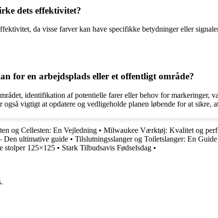
e dets effektivitet?
tivitet, da visse farver kan have specifikke betydninger eller signalere 
 for en arbejdsplads eller et offentligt område?
ådet, identifikation af potentielle farer eller behov for markeringer,
r også vigtigt at opdatere og vedligeholde planen løbende for at sikre, 
ten og Cellesten: En Vejledning
•
Milwaukee Værktøj: Kvalitet og per
– Den ultimative guide
•
Tilslutningsslanger og Toiletslanger: En Guide
e stolper 125×125
•
Stark Tilbudsavis Fødselsdag
•
.