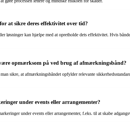
at gøre processen lettere og mindske risikoen for skader.
t sikre deres effektivitet over tid?
r løsninger kan hjælpe med at opretholde dets effektivitet. Hvis båndet v
an være opmærksom på ved brug af afmærkningsbånd?
man sikre, at afmærkningsbåndet opfylder relevante sikkerhedsstandarde
ringer under events eller arrangementer?
arkeringer under events eller arrangementer, f.eks. til at skabe adgang