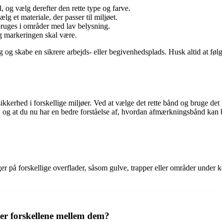
 og vælg derefter den rette type og farve.
g et materiale, der passer til miljøet.
bruges i områder med lav belysning.
ig markeringen skal være.
 og skabe en sikrere arbejds- eller begivenhedsplads. Husk altid at føl
ikkerhed i forskellige miljøer. Ved at vælge det rette bånd og bruge 
g, og at du nu har en bedre forståelse af, hvordan afmærkningsbånd kan b
 på forskellige overflader, såsom gulve, trapper eller områder under ko
er forskellene mellem dem?