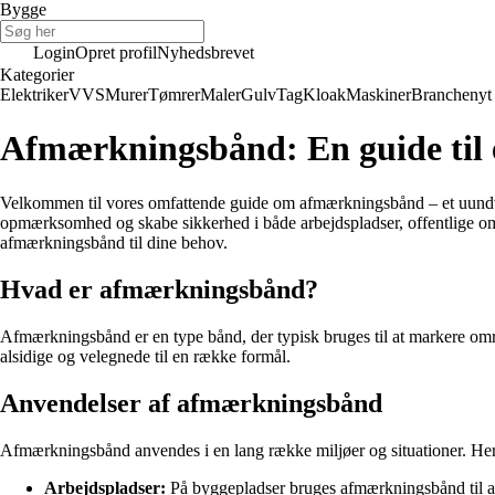
Bygge
Login
Opret profil
Nyhedsbrevet
Kategorier
Elektriker
VVS
Murer
Tømrer
Maler
Gulv
Tag
Kloak
Maskiner
Branchenyt
Afmærkningsbånd: En guide til 
Velkommen til vores omfattende guide om afmærkningsbånd – et uundværl
opmærksomhed og skabe sikkerhed i både arbejdspladser, offentlige omr
afmærkningsbånd til dine behov.
Hvad er afmærkningsbånd?
Afmærkningsbånd er en type bånd, der typisk bruges til at markere omr
alsidige og velegnede til en række formål.
Anvendelser af afmærkningsbånd
Afmærkningsbånd anvendes i en lang række miljøer og situationer. Her 
Arbejdspladser:
På byggepladser bruges afmærkningsbånd til at 