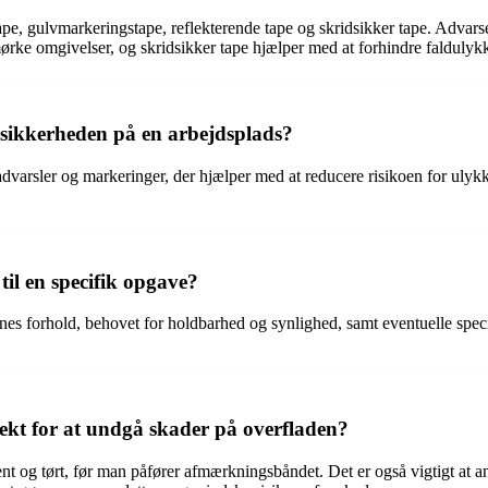
e, gulvmarkeringstape, reflekterende tape og skridsikker tape. Advarsel
ørke omgivelser, og skridsikker tape hjælper med at forhindre faldulykk
sikkerheden på en arbejdsplads?
arsler og markeringer, der hjælper med at reducere risikoen for ulykk
il en specifik opgave?
rnes forhold, behovet for holdbarhed og synlighed, samt eventuelle spec
kt for at undgå skader på overfladen?
nt og tørt, før man påfører afmærkningsbåndet. Det er også vigtigt at a