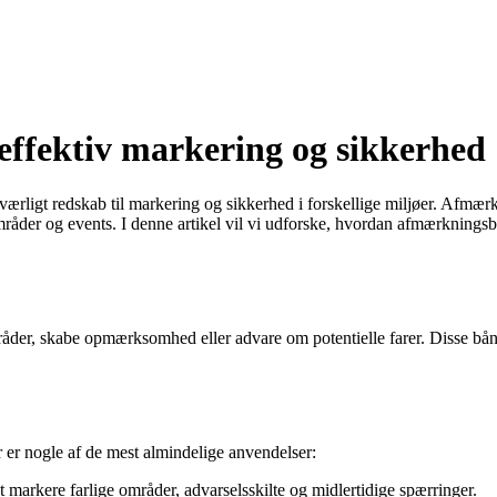
effektiv markering og sikkerhed
igt redskab til markering og sikkerhed i forskellige miljøer. Afmærkni
åder og events. I denne artikel vil vi udforske, hvordan afmærkningsbå
åder, skabe opmærksomhed eller advare om potentielle farer. Disse bånd
er nogle af de mest almindelige anvendelser:
markere farlige områder, advarselsskilte og midlertidige spærringer.