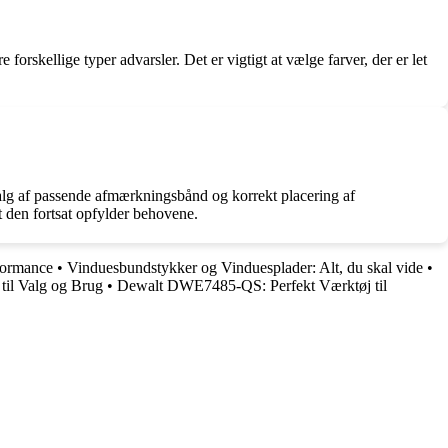
forskellige typer advarsler. Det er vigtigt at vælge farver, der er let
 valg af passende afmærkningsbånd og korrekt placering af
at den fortsat opfylder behovene.
formance
•
Vinduesbundstykker og Vinduesplader: Alt, du skal vide
•
 til Valg og Brug
•
Dewalt DWE7485-QS: Perfekt Værktøj til