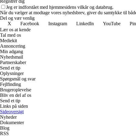
Registrer dig
Jeg er indforstået med hjemmesidens vilkår og databrug.
Når du vælger at modtage vores nyhedsbrev, giver du samtykke til både v
Del og vær venlig
X
Facebook
Instagram
LinkedIn
YouTube
Pin
Lær os at kende
Tal med os
Mediekit
Annoncering
Min adgang
Nyhedsmail
Partnerskaber
Send et tip
Oplysninger
Spørgsmål og svar
Fejlfinding
Brugeroplevelse
Bliv en del af os
Send et tip
Links på siden
Sideoversigt
Nyheder
Dokumenter
Blog
RSS