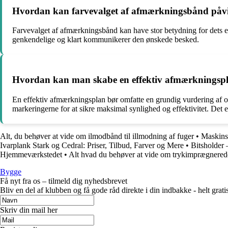
Hvordan kan farvevalget af afmærkningsbånd påvirk
Farvevalget af afmærkningsbånd kan have stor betydning for dets effek
genkendelige og klart kommunikerer den ønskede besked.
Hvordan kan man skabe en effektiv afmærkningsplan
En effektiv afmærkningsplan bør omfatte en grundig vurdering af omr
markeringerne for at sikre maksimal synlighed og effektivitet. Det e
Alt, du behøver at vide om ilmodbånd til illmodning af fuger
•
Maskins
Ivarplank Stark og Cedral: Priser, Tilbud, Farver og Mere
•
Bitsholder 
Hjemmeværkstedet
•
Alt hvad du behøver at vide om trykimprægnered
Bygge
Få nyt fra os – tilmeld dig nyhedsbrevet
Bliv en del af klubben og få gode råd direkte i din indbakke - helt gratis
Skriv din mail her