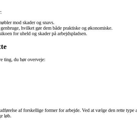
:
 møbler mod skader og snavs.
og genbruge, hvilket gør dem både praktiske og økonomiske.
sikoen for uheld og skader på arbejdspladsen.
tte
re ting, du bør overveje:
udførelse af forskellige former for arbejde. Ved at vælge den rette typ
e løb.