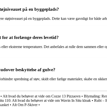
støjniveauet på en byggeplads?
ucere støjniveauet på en byggeplads. Dette kan være gavnligt for både ar
or at forlænge deres levetid?
 eller ekstreme temperaturer. Det anbefales at rulle dem sammen eller o
udover beskyttelse af gulve?
rhindre spredning af støv, skidt eller farlige materialer, skabe en sikke
•
Alt hvad du behøver at vide om Cozze 13 Pizzaovn
•
Blymaling: Ren
itu 110: Alt hvad du behøver at vide om Wavin In Situ kloak
•
Rubi – E
kasket
•
Alt Om P-Skiver
•