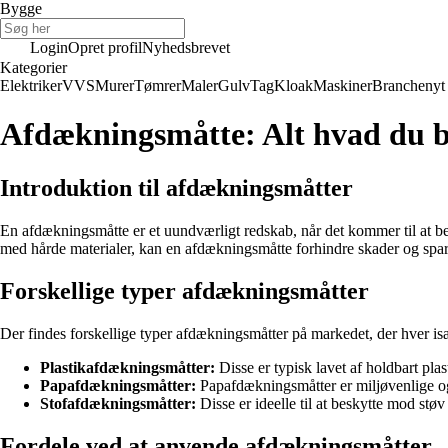
Bygge
Login
Opret profil
Nyhedsbrevet
Kategorier
Elektriker
VVS
Murer
Tømrer
Maler
Gulv
Tag
Kloak
Maskiner
Branchenyt
Afdækningsmåtte: Alt hvad du b
Introduktion til afdækningsmåtter
En afdækningsmåtte er et uundværligt redskab, når det kommer til at be
med hårde materialer, kan en afdækningsmåtte forhindre skader og spar
Forskellige typer afdækningsmåtter
Der findes forskellige typer afdækningsmåtter på markedet, der hver is
Plastikafdækningsmåtter:
Disse er typisk lavet af holdbart plas
Papafdækningsmåtter:
Papafdækningsmåtter er miljøvenlige og
Stofafdækningsmåtter:
Disse er ideelle til at beskytte mod støv
Fordele ved at anvende afdækningsmåtter