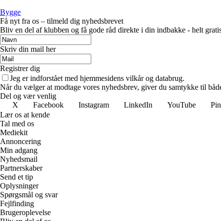
Bygge
Få nyt fra os – tilmeld dig nyhedsbrevet
Bliv en del af klubben og få gode råd direkte i din indbakke - helt gratis
Skriv din mail her
Registrer dig
Jeg er indforstået med hjemmesidens vilkår og databrug.
Når du vælger at modtage vores nyhedsbrev, giver du samtykke til både v
Del og vær venlig
X
Facebook
Instagram
LinkedIn
YouTube
Pin
Lær os at kende
Tal med os
Mediekit
Annoncering
Min adgang
Nyhedsmail
Partnerskaber
Send et tip
Oplysninger
Spørgsmål og svar
Fejlfinding
Brugeroplevelse