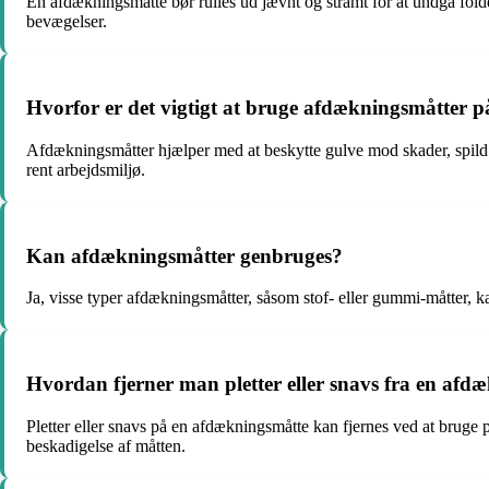
En afdækningsmåtte bør rulles ud jævnt og stramt for at undgå folder e
bevægelser.
Hvorfor er det vigtigt at bruge afdækningsmåtter 
Afdækningsmåtter hjælper med at beskytte gulve mod skader, spild og
rent arbejdsmiljø.
Kan afdækningsmåtter genbruges?
Ja, visse typer afdækningsmåtter, såsom stof- eller gummi-måtter, 
Hvordan fjerner man pletter eller snavs fra en afd
Pletter eller snavs på en afdækningsmåtte kan fjernes ved at bruge 
beskadigelse af måtten.