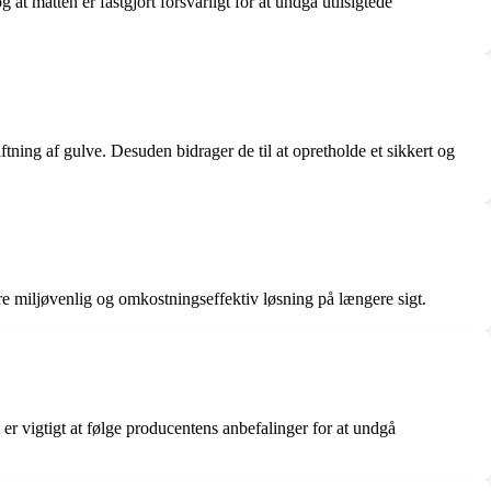
 at måtten er fastgjort forsvarligt for at undgå utilsigtede
ning af gulve. Desuden bidrager de til at opretholde et sikkert og
re miljøvenlig og omkostningseffektiv løsning på længere sigt.
er vigtigt at følge producentens anbefalinger for at undgå