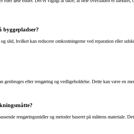
ller løse ender. Det er vigtigt at sikre, at hele overfladen er dækket, og
på byggepladser?
 slid, hvilket kan reducere omkostningerne ved reparation eller udskift
kan genbruges efter rengøring og vedligeholdelse. Dette kan være en me
ækningsmåtte?
passende rengøringsmidler og metoder baseret på måttens materiale. Det 