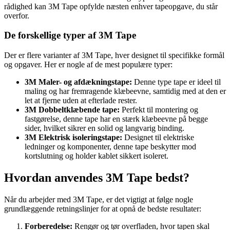
rådighed kan 3M Tape opfylde næsten enhver tapeopgave, du står
overfor.
De forskellige typer af 3M Tape
Der er flere varianter af 3M Tape, hver designet til specifikke formål
og opgaver. Her er nogle af de mest populære typer:
3M Maler- og afdækningstape:
Denne type tape er ideel til
maling og har fremragende klæbeevne, samtidig med at den er
let at fjerne uden at efterlade rester.
3M Dobbeltklæbende tape:
Perfekt til montering og
fastgørelse, denne tape har en stærk klæbeevne på begge
sider, hvilket sikrer en solid og langvarig binding.
3M Elektrisk isoleringstape:
Designet til elektriske
ledninger og komponenter, denne tape beskytter mod
kortslutning og holder kablet sikkert isoleret.
Hvordan anvendes 3M Tape bedst?
Når du arbejder med 3M Tape, er det vigtigt at følge nogle
grundlæggende retningslinjer for at opnå de bedste resultater:
Forberedelse:
Rengør og tør overfladen, hvor tapen skal