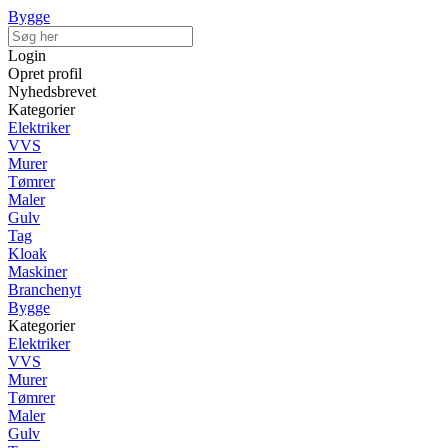
Bygge
Login
Opret profil
Nyhedsbrevet
Kategorier
Elektriker
VVS
Murer
Tømrer
Maler
Gulv
Tag
Kloak
Maskiner
Branchenyt
Bygge
Kategorier
Elektriker
VVS
Murer
Tømrer
Maler
Gulv