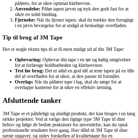
påføres, for at sikre optimal klæbeevne.
Anvendelse:
Påfør tapen jævnt og tryk den godt fast for at
sikre en solid binding.
Fjernelse:
Når du fjerner tapen, skal du trække den forsigtigt
i en jævn bevægelse for at undgå at beskadige overfladen.
Tip til brug af 3M Tape
Her er nogle ekstra tips til at få mest muligt ud af din 3M Tape:
Opbevaring:
Opbevar din tape i en tør og kølig omgivelser
for at forlænge holdbarheden og klæbeevnen.
Test før brug:
Det er altid en god idé at teste tapen på en lille
del af overfladen for at sikre, at den passer til formålet.
Overlap:
Når du påfører tape i lag, skal du sørge for at
overlappe kanterne for at sikre en effektiv tætning.
Afsluttende tanker
3M Tape er et pålideligt og alsidigt produkt, der kan bruges i en lang
række projekter. Ved at vælge den rigtige type 3M Tape til dine
behov og følge de bedste praksisser for anvendelse, kan du opnå
professionelle resultater hver gang. Hav tillid til 3M Tape til dine
næste opgaver, og oplev forskellen af kvalitetstape fra en