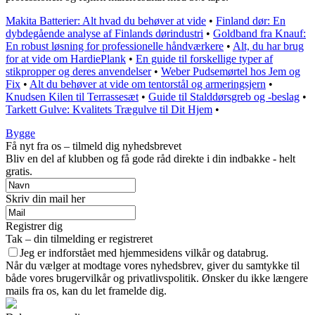
Makita Batterier: Alt hvad du behøver at vide
•
Finland dør: En
dybdegående analyse af Finlands dørindustri
•
Goldband fra Knauf:
En robust løsning for professionelle håndværkere
•
Alt, du har brug
for at vide om HardiePlank
•
En guide til forskellige typer af
stikpropper og deres anvendelser
•
Weber Pudsemørtel hos Jem og
Fix
•
Alt du behøver at vide om tentorstål og armeringsjern
•
Knudsen Kilen til Terrassesæt
•
Guide til Stalddørsgreb og -beslag
•
Tarkett Gulve: Kvalitets Trægulve til Dit Hjem
•
Bygge
Få nyt fra os – tilmeld dig nyhedsbrevet
Bliv en del af klubben og få gode råd direkte i din indbakke - helt
gratis.
Skriv din mail her
Registrer dig
Tak – din tilmelding er registreret
Jeg er indforstået med hjemmesidens vilkår og databrug.
Når du vælger at modtage vores nyhedsbrev, giver du samtykke til
både vores brugervilkår og privatlivspolitik. Ønsker du ikke længere
mails fra os, kan du let framelde dig.