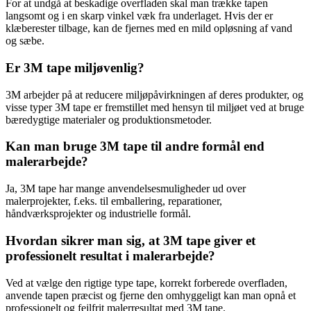
For at undgå at beskadige overfladen skal man trække tapen
langsomt og i en skarp vinkel væk fra underlaget. Hvis der er
klæberester tilbage, kan de fjernes med en mild opløsning af vand
og sæbe.
Er 3M tape miljøvenlig?
3M arbejder på at reducere miljøpåvirkningen af deres produkter, og
visse typer 3M tape er fremstillet med hensyn til miljøet ved at bruge
bæredygtige materialer og produktionsmetoder.
Kan man bruge 3M tape til andre formål end
malerarbejde?
Ja, 3M tape har mange anvendelsesmuligheder ud over
malerprojekter, f.eks. til emballering, reparationer,
håndværksprojekter og industrielle formål.
Hvordan sikrer man sig, at 3M tape giver et
professionelt resultat i malerarbejde?
Ved at vælge den rigtige type tape, korrekt forberede overfladen,
anvende tapen præcist og fjerne den omhyggeligt kan man opnå et
professionelt og fejlfrit malerresultat med 3M tape.