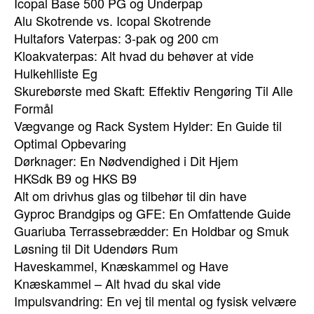
Icopal Base 500 PG og Underpap
Alu Skotrende vs. Icopal Skotrende
Hultafors Vaterpas: 3-pak og 200 cm
Kloakvaterpas: Alt hvad du behøver at vide
Hulkehlliste Eg
Skurebørste med Skaft: Effektiv Rengøring Til Alle
Formål
Vægvange og Rack System Hylder: En Guide til
Optimal Opbevaring
Dørknager: En Nødvendighed i Dit Hjem
HKSdk B9 og HKS B9
Alt om drivhus glas og tilbehør til din have
Gyproc Brandgips og GFE: En Omfattende Guide
Guariuba Terrassebrædder: En Holdbar og Smuk
Løsning til Dit Udendørs Rum
Haveskammel, Knæskammel og Have
Knæskammel – Alt hvad du skal vide
Impulsvandring: En vej til mental og fysisk velvære