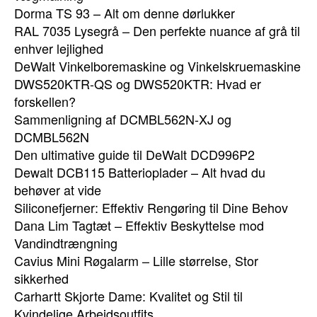
Dorma TS 93 – Alt om denne dørlukker
RAL 7035 Lysegrå – Den perfekte nuance af grå til
enhver lejlighed
DeWalt Vinkelboremaskine og Vinkelskruemaskine
DWS520KTR-QS og DWS520KTR: Hvad er
forskellen?
Sammenligning af DCMBL562N-XJ og
DCMBL562N
Den ultimative guide til DeWalt DCD996P2
Dewalt DCB115 Batterioplader – Alt hvad du
behøver at vide
Siliconefjerner: Effektiv Rengøring til Dine Behov
Dana Lim Tagtæt – Effektiv Beskyttelse mod
Vandindtrængning
Cavius Mini Røgalarm – Lille størrelse, Stor
sikkerhed
Carhartt Skjorte Dame: Kvalitet og Stil til
Kvindelige Arbejdsoutfits