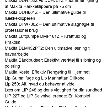
Makita DUH752Z vs DUH751Z – Sammenligning
af Makita Hækkeklippere på 75 cm
Makita DUH601Z – Den ultimative guide til
hækkeklipperen
Makita DTW700Z – Den ultimative slagnøgle til
professionel brug
Makita Luftpumpe DMP181Z – Kraftfuld og
Praktisk
Makita DLM432PT2: Den ultimative løsning til
havearbejde
Makita Båndpudser: Effektivt værktøj til slibning og
polering
Makita Koste: Effektiv Rengøring til Hjemmet
Lip Gummifuge og Lip Manhattan Silikone
Lip 250: Alt, hvad du behøver at vide
Læs om LIP 248 og dens vigtighed for din sundhed
LIP 227 og LIP Selvnivellerende: En Komplet
Guide