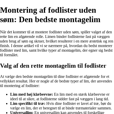
Montering af fodlister uden
søm: Den bedste montagelim
Når det kommer til at montere fodlister uden søm, spiller valget af den
rette lim en afgørende rolle. Limen binder fodlisterne fast på væggen
uden brug af søm og skruer, hvilket resulterer i en mere æstetisk og ren
finish. I denne artikel vil vi se nærmere på, hvordan du bedst monterer
fodlister med lim, samt hvilke typer af montagelim, der egner sig bedst
til formålet.
Valg af den rette montagelim til fodlister
At vælge den bedste montagelim til dine fodlister er afgørende for et
vellykket resultat. Her er nogle af de bedste typer af lim, der anvendes
til montering af fodlister:
Lim med høj klæbeevne:
En lim med en stærk klæbeevne er
ideel til at sikre, at fodlisterne sidder fast på væggen i lang tid.
Lim specifikt til træ:
Hvis dine fodlister er lavet af træ, bør du
vælge en lim, der er beregnet til at binde træmaterialer sammen.
Universallim:
En universallim kan anvendes til forskellige