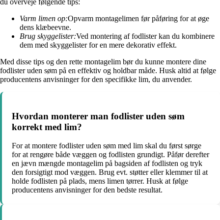
du overveje følgende tips:
Varm limen op:
Opvarm montagelimen før påføring for at øge
dens klæbeevne.
Brug skyggelister:
Ved montering af fodlister kan du kombinere
dem med skyggelister for en mere dekorativ effekt.
Med disse tips og den rette montagelim bør du kunne montere dine
fodlister uden søm på en effektiv og holdbar måde. Husk altid at følge
producentens anvisninger for den specifikke lim, du anvender.
Hvordan monterer man fodlister uden søm
korrekt med lim?
For at montere fodlister uden søm med lim skal du først sørge
for at rengøre både væggen og fodlisten grundigt. Påfør derefter
en jævn mængde montagelim på bagsiden af fodlisten og tryk
den forsigtigt mod væggen. Brug evt. støtter eller klemmer til at
holde fodlisten på plads, mens limen tørrer. Husk at følge
producentens anvisninger for den bedste resultat.