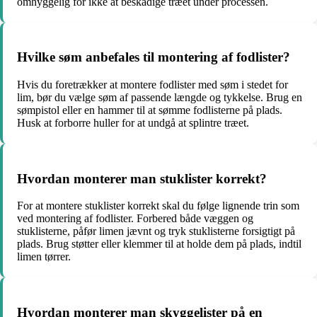
omhyggelig for ikke at beskadige træet under processen.
Hvilke søm anbefales til montering af fodlister?
Hvis du foretrækker at montere fodlister med søm i stedet for
lim, bør du vælge søm af passende længde og tykkelse. Brug en
sømpistol eller en hammer til at sømme fodlisterne på plads.
Husk at forborre huller for at undgå at splintre træet.
Hvordan monterer man stuklister korrekt?
For at montere stuklister korrekt skal du følge lignende trin som
ved montering af fodlister. Forbered både væggen og
stuklisterne, påfør limen jævnt og tryk stuklisterne forsigtigt på
plads. Brug støtter eller klemmer til at holde dem på plads, indtil
limen tørrer.
Hvordan monterer man skyggelister på en