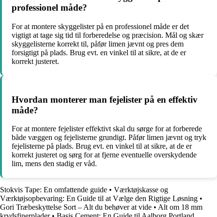
professionel måde?
For at montere skyggelister på en professionel måde er det
vigtigt at tage sig tid til forberedelse og præcision. Mål og skær
skyggelisterne korrekt til, påfør limen jævnt og pres dem
forsigtigt på plads. Brug evt. en vinkel til at sikre, at de er
korrekt justeret.
Hvordan monterer man fejelister på en effektiv
måde?
For at montere fejelister effektivt skal du sørge for at forberede
både væggen og fejelisterne grundigt. Påfør limen jævnt og tryk
fejelisterne på plads. Brug evt. en vinkel til at sikre, at de er
korrekt justeret og sørg for at fjerne eventuelle overskydende
lim, mens den stadig er våd.
Stokvis Tape: En omfattende guide
•
Værktøjskasse og
Værktøjsopbevaring: En Guide til at Vælge den Rigtige Løsning
•
Gori Træbeskyttelse Sort – Alt du behøver at vide
•
Alt om 18 mm
krydsfinerplader
•
Basis Cement: En Guide til Aalborg Portland